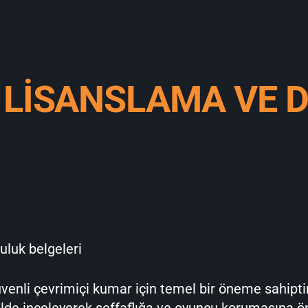
N LISANSLAMA VE
nli çevrimiçi kumar için temel bir öneme sahiptir.