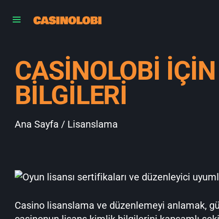
CASINOLOBI IÇI
BILGILERI
Ana Sayfa
/ Lisanslama
Casino lisanslama ve düzenlemeyi anlamak, güve