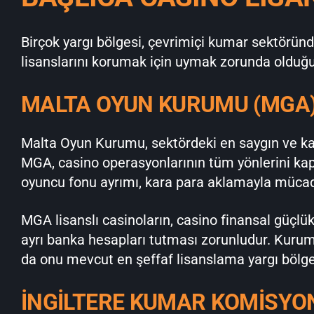
Birçok yargı bölgesi, çevrimiçi kumar sektöründ
lisanslarını korumak için uymak zorunda olduğu
MALTA OYUN KURUMU (MGA
Malta Oyun Kurumu, sektördeki en saygın ve kat
MGA, casino operasyonlarının tüm yönlerini kap
oyuncu fonu ayrımı, kara para aklamayla mücad
MGA lisanslı casinoların, casino finansal güçlü
ayrı banka hesapları tutması zorunludur. Kurum d
da onu mevcut en şeffaf lisanslama yargı bölgel
İNGILTERE KUMAR KOMISYO