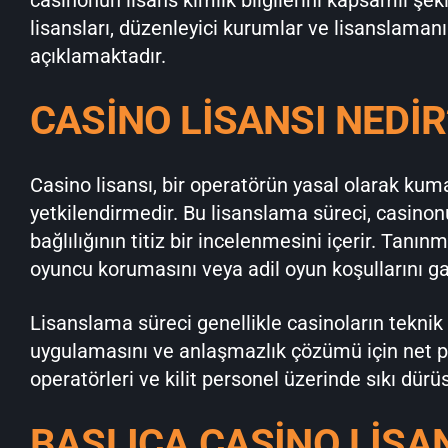
casinonun lisans kimlik bilgilerini kapsamlı şe
lisansları, düzenleyici kurumlar ve lisanslaman
açıklamaktadır.
CASINO LISANSI NEDIR
Casino lisansı, bir operatörün yasal olarak kum
yetkilendirmedir. Bu lisanslama süreci, casinon
bağlılığının titiz bir incelenmesini içerir. Tanı
oyuncu korumasını veya adil oyun koşullarını g
Lisanslama süreci genellikle casinoların teknik 
uygulamasını ve anlaşmazlık çözümü için net pr
operatörleri ve kilit personel üzerinde sıkı dür
BAŞLICA CASINO LIS