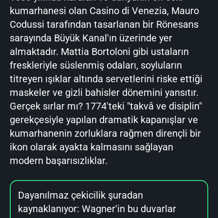
kumarhanesi olan Casino di Venezia, Mauro
Codussi tarafından tasarlanan bir Rönesans
sarayında Büyük Kanal'ın üzerinde yer
almaktadır. Mattia Bortoloni gibi ustaların
freskleriyle süslenmiş odaları, soyluların
titreyen ışıklar altında servetlerini riske ettiği
maskeler ve gizli bahisler dönemini yansıtır.
Gerçek sırlar mı? 1774'teki "takvâ ve disiplin"
gerekçesiyle yapılan dramatik kapanışlar ve
kumarhanenin zorluklara rağmen dirençli bir
ikon olarak ayakta kalmasını sağlayan
modern başarısızlıklar.
Dayanılmaz çekicilik şuradan
kaynaklanıyor: Wagner'in bu duvarlar