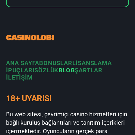
ANA SAYFA
BONUSLAR
LISANSLAMA
İPUÇLARI
SÖZLÜK
BLOG
ŞARTLAR
İLETIŞIM
18+ UYARISI
Bu web sitesi, çevrimiçi casino hizmetleri için
bağlı kuruluş bağlantıları ve tanıtım içerikleri
içermektedir. Oyuncuların gerçek para