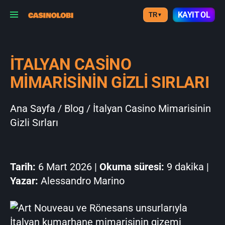
KAYIT OL
TR
▼
İTALYAN CASINO
MIMARISININ GIZLI SIRLARI
Ana Sayfa
/
Blog
/ İtalyan Casino Mimarisinin
Gizli Sırları
Tarih:
6 Mart 2026 |
Okuma süresi:
9 dakika |
Yazar:
Alessandro Marino