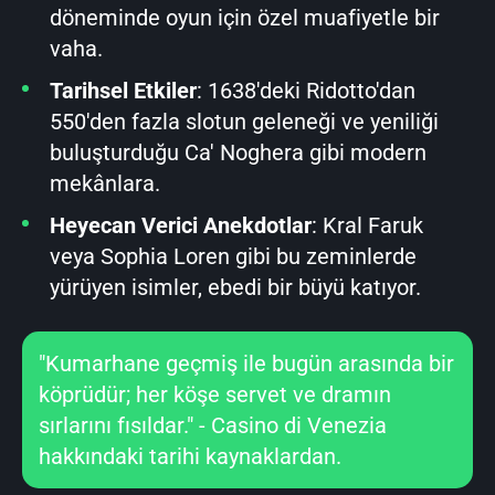
döneminde oyun için özel muafiyetle bir
vaha.
Tarihsel Etkiler
: 1638'deki Ridotto'dan
550'den fazla slotun geleneği ve yeniliği
buluşturduğu Ca' Noghera gibi modern
mekânlara.
Heyecan Verici Anekdotlar
: Kral Faruk
veya Sophia Loren gibi bu zeminlerde
yürüyen isimler, ebedi bir büyü katıyor.
"Kumarhane geçmiş ile bugün arasında bir
köprüdür; her köşe servet ve dramın
sırlarını fısıldar." - Casino di Venezia
hakkındaki tarihi kaynaklardan.