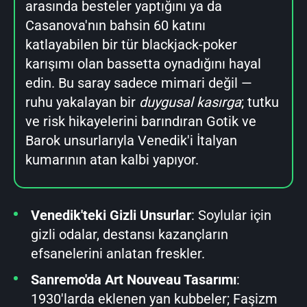
arasında besteler yaptığını ya da
Casanova'nın bahsin 60 katını
katlayabilen bir tür blackjack-poker
karışımı olan bassetta oynadığını hayal
edin. Bu saray sadece mimari değil —
ruhu yakalayan bir
duygusal kasırga
; tutku
ve risk hikayelerini barındıran Gotik ve
Barok unsurlarıyla Venedik'i İtalyan
kumarının atan kalbi yapıyor.
Venedik'teki Gizli Unsurlar
: Soylular için
gizli odalar, destansı kazançların
efsanelerini anlatan freskler.
Sanremo'da Art Nouveau Tasarımı
:
1930'larda eklenen yan kubbeler; Faşizm